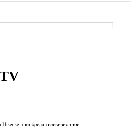
 TV
я Hisense приобрела телевизионное