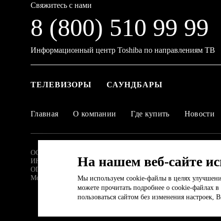
Свяжитесь с нами
8 (800) 510 99 99
Информационный центр Toshiba по направлениям ТВ
ТЕЛЕВИЗОРЫ
САУНДБАРЫ
Главная
О компании
Где купить
Новости
ООО «Горенье БТ»
На нашем веб-сайте и
ИНН 7704722037
ОГРН 1097746095875
Москва, Якиманская набережная, д. 4, стр. 1
Мы используем cookie-файлы в целях улучшени
можете прочитать подробнее о cookie-файлах в
пользоваться сайтом без изменения настроек, 