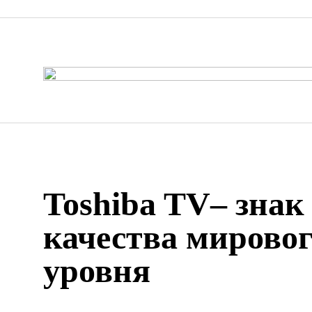
Toshiba TV– знак
качества мирово
уровня