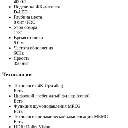
4000:1
Подсветка ЖК-дисплея
D-LED
Глубина цвета
8 бит+FRC
Угол обзора
178º
Время отклика
8.0 мс
Частота обновления
60Hz
Яркость
350 нит
Технологии
Технология 4K Upscaling
Есть
Цифровой гребенчатый фильтр (comb)
Есть
Функция шумоподавления MPEG
Есть
Технология динамической компенсации MEMC
Есть
HDR: Dolby Vision