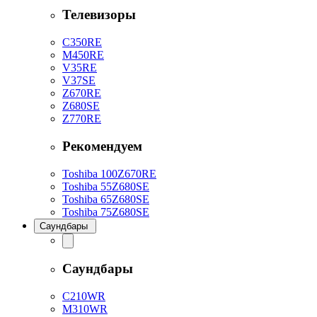
Телевизоры
C350RE
M450RE
V35RE
V37SE
Z670RE
Z680SE
Z770RE
Рекомендуем
Toshiba 100Z670RE
Toshiba 55Z680SE
Toshiba 65Z680SE
Toshiba 75Z680SE
Саундбары
Саундбары
C210WR
M310WR