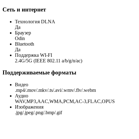
Сеть и интернет
Технология DLNA
Да
Браузер
Odin
Bluetooth
Да
Поддержка WI-FI
2.4G/5G (IEEE 802.11 a/b/g/n/ac)
Поддерживаемые форматы
Видео
.mp4/.mov/.mkv/.ts/.avi/.wmv/.flv/.webm
Аудио
WAV,MP3,AAC,WMA,PCM,AC-3,FLAC,OPUS
Изображения
.jpg/.jpeg/.png/.bmp/.gif