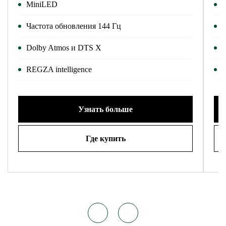
MiniLED
Частота обновления 144 Гц
Ч
Dolby Atmos и DTS X
D
REGZA intelligence
R
Узнать больше
Где купить