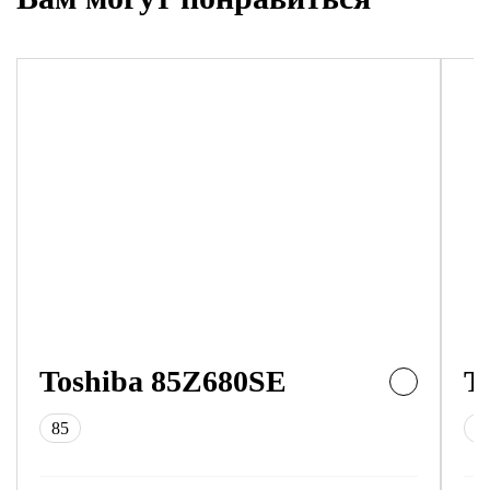
Toshiba 85Z680SE
T
85
7