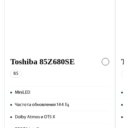
Toshiba 85Z680SE
T
85
7
MiniLED
M
Частота обновления 144 Гц
Ч
Dolby Atmos и DTS X
D