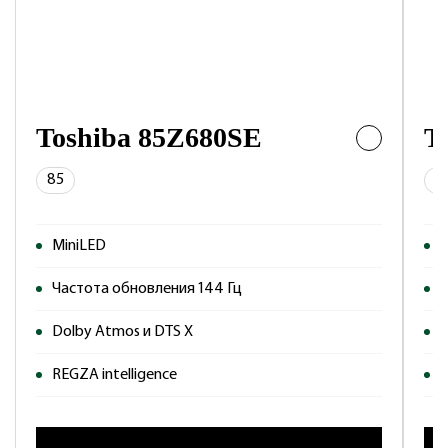
Toshiba 85Z680SE
T
85
7
MiniLED
M
Частота обновления 144 Гц
Ч
Dolby Atmos и DTS X
D
REGZA intelligence
R